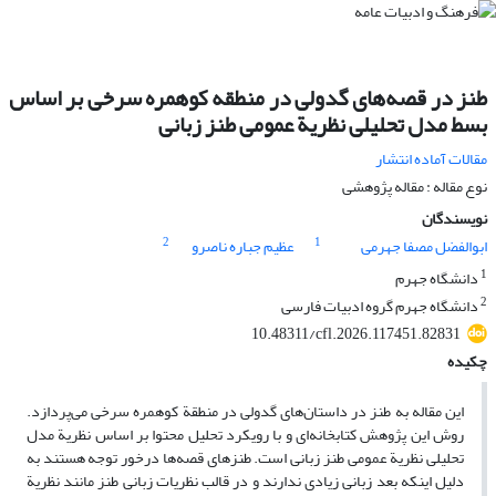
طنز در قصه‌های گدولی در منطقه کوهمره سرخی بر اساس
بسط مدل تحلیلی نظریة عمومی طنز زبانی
مقالات آماده انتشار
نوع مقاله : مقاله پژوهشی
نویسندگان
2
1
ابوالفضل مصفا جهرمی
عظیم جباره ناصرو
1
دانشگاه جهرم
2
دانشگاه جهرم گروه ادبیات فارسی
10.48311/cfl.2026.117451.82831
چکیده
این مقاله به طنز در داستان‌های گدولی در منطقة کوهمره سرخی می‌پردازد.
روش این پژوهش کتابخانه‌ای و با رویکرد تحلیل محتوا بر اساس نظریة مدل
تحلیلی نظریة عمومی طنز زبانی است. طنزهای قصه‌ها درخور توجه هستند به
دلیل اینکه بعد زبانی زیادی ندارند و در قالب نظریات زبانی طنز مانند نظریة