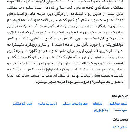
البته برآیند نظریۀ او نسبت به ادبیات است که برای آن وظیفۀ تعهد و التزام به
عدالت و بیدارگری تودۀ مردم و نسل‌سازی کودکان علیه ستم و بی‌عدالتی
قائل است؛ از همین رو با استفاده از رمزگان ویژۀ مردم عامه و افسانه‌های
کودکانه؛ چه به صورت شعر فولکلور که مبتنی بر قصه‌ها و افسانه‌های مردم
است و چه واژگان عامیانه و حتی تدوین کتاب کوچه، به تثبیت این ایدئولوژی
مبادرت ورزیده است. این مقاله با رهیافت مطالعات فرهنگی که ایدئولوژی،
دال مرکزی آن است، دو سوی متناقض بهره‏گیری استعاری از زبان و شعر
فولکلوریک او را مورد تأمل قرار داده است: 1. واسازی رویکرد نخبه‏گرا به
ادبیات از طریق آشنایی‏زدایی با زبان عامیانه و شعر فولکلور؛ 2. بهره‏گیری
ایدئولوژیک شاملو از زبان و گفتمان کودکانه در شعر فولکلوریک؛ که بر
همسانی توده و کودک دلالت دارد و لزوم هدایت و رهبری توسط یک منجی، و
به این نتیجه رسیده است که این رویکرد ایدئولوژیک به شعر، درنهایت به
تقویت و تثبیت همان ایدئولوژی مورد انتقاد او؛ یعنی فرادستی شاعر(در اینجا
به‌عنوان نجات‌بخش) و فرودستی تودۀ مردم منجر می‌شود.
کلیدواژه‌ها
شعر فولکلور
شاملو
مطالعات فرهنگی
ادبیات عامه
شعر کودکانه
سیاست
ایدئولوژی
موضوعات
شعر عامه