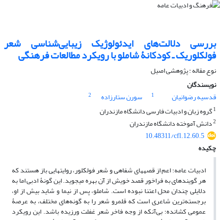
بررسی دلالت‌های ایدئولوژیک زیبایی‌شناسی شعر
فولکلوریک ـ کودکانۀ شاملو با رویکرد مطالعات فرهنگی
نوع مقاله : پژوهشی اصیل
نویسندگان
2
1
قدسیه رضوانیان
سورن ستارزاده
1
گروه زبان و ادبیات فارسی دانشگاه مازندران
2
دانش آموخته دانشگاه مازندران
10.48311/cfl.12.60.5
چکیده
ادبیات عامه؛ اعم از قصه‏های شفاهی و شعر فولکلور، روایت‏هایی باز هستند که
هر گوینده‏ای به فراخور قصد خویش از آن بهره می‏جوید. این گونۀ ادبی اما به
دلایلی چندان محل اعتنا نبوده است. شاملو، پس از نیما و شاید بیش از او،
برجسته‌ترین شاعری است که قلمرو شعر را به گونه‌های مختلف، به عرصۀ
عمومی کشانده؛ بی‌آنکه از وجه فاخر شعر غفلت ورزیده باشد. این رویکرد