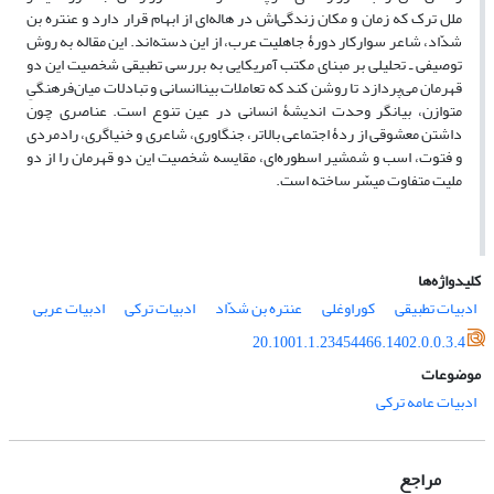
ملل ترک که زمان و مکان زندگی‌اش در هاله‌ای از ابهام قرار دارد و عنتر
ه
بن
شدّاد، شاعر سوارکار دورۀ جاهلیت عرب، از این‌ دسته‌اند. این مقاله به روش
توصیفی ـ تحلیلی بر مبنای مکتب آمریکایی به بررسی تطبیقی شخصیت این دو
قهرمان می‌پردازد تا روشن کند
که تعاملات بیناانسانی و تبادلات میان‌فرهنگیِ
متوازن، بیانگر وحدت اندیشۀ انسانی در عین تنوع است.
عناصری چون
داشتن معشوقی از ردۀ اجتماعی بالاتر، جنگاوری، شاعری و خنیاگری، رادمردی
و فتوت، اسب و شمشیر اسطوره‌‌ای، مقایسه شخصیت این دو قهرمان را از دو
ملیت متفاوت میسّر ساخته است.
کلیدواژه‌ها
ادبیات تطبیقی
کوراوغلی
عنتره بن شدّاد
ادبیات ترکی
ادبیات عربی
20.1001.1.23454466.1402.0.0.3.4
موضوعات
ادبیات عامه ترکی
مراجع