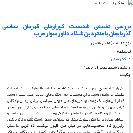
بررسی تطبیقی شخصیت کوراوغلی قهرمان حماسی
آذربایجان با عنتره بن شدّاد دلاور سوار عرب
نوع مقاله : پژوهشی اصیل
نویسنده
عاتکه رسمی
دانشگاه شهید مدنی آذربایجان
چکیده
یکی از شاخه‌های مهم ادبیات، «ادبیات تطبیقی» یا «ادب المقارنه» است.
ادبیات
تطبیقی درواقع روشی برای دستیابی به رویکردهای جدید ادبی است؛ روشی
که از افق‌های تنگ و محدود مرزهای ملی، قومی، سیاسی، زبانی، زمانی و مکانی
فراتر می‌رود و
به بررسی و مقایسه ادبیات ملل مختلف می‌پردازد، چراکه در
ادبیات ملل مختلف، عناصر و اساطیر مشترکی وجود دارد که دلیل این عناصر و
اساطیر علاوه بر داشتن فطرت مشترک انسان‌ها ممکن است تأثیر و تأثّر باشد،
ازاین‌رو گاه شخصیت‌هایی در میان ملل ظهور می‌کنند که گویی داستان
زندگی‌شان از آبشخور واحدی سرچشمه گرفته‌اند. کوراوغلی، جنگاور خنیاگر