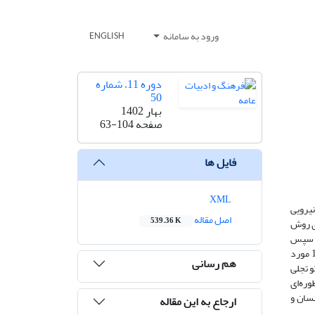
ورود به سامانه
ENGLISH
دوره 11، شماره
50
بهار 1402
صفحه
63-104
فایل ها
XML
یرویی
اصل مقاله
539.36 K
ای روش
ت. سپس
ارتباط هر نوع از پیکرگردانی‌‏ها با بن‏مایه‌‏های اسطوره‏‌ای مورد واکاوی قرار گرفته ‏است. نتیجۀ این بررسی نشان می‏‌دهد که در 79 قصۀ بررسی‌شده، 165 مورد
هم رسانی
و تجلی
ره‌‏ای
نسان و
ارجاع به این مقاله