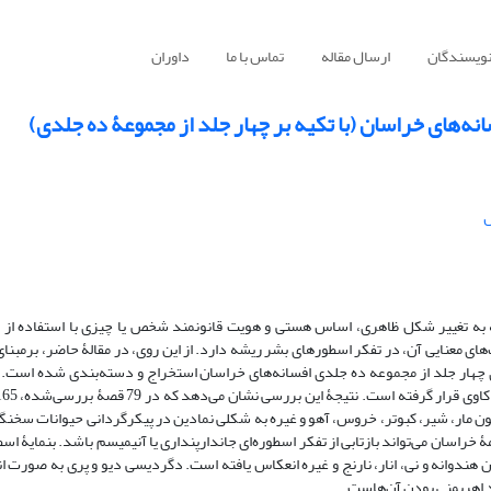
نویسندگان
ارسال مقاله
تماس با ما
داوران
سانه‌‌های خراسان (با تکیه بر چهار جلد از مجموعۀ ده جلدی)
ل
ه به تغییر شکل ظاهری، اساس هستی و هویت قانونمند شخص یا چیزی با استفاده از ن
‏‌های معنایی آن، در تفکر اسطوره‏ای بشر ریشه دارد. از این روی، در مقالۀ حاضر، برمبن
های چهار جلد از مجموعه ده جلدی افسانه‌‏های خراسان استخراج و دسته‏‌بندی شده ‏اس
ون مار، شیر، کبوتر، خروس، آهو و غیره به شکلی نمادین در پیکرگردانی حیوانات سخنگ
راسان می‏‌تواند بازتابی از تفکر اسطوره‏‌ای جاندارپنداری یا آنیمیسم باشد. بن‏مایۀ اسطو
ن هندوانه و نی، انار، نارنج و غیره انعکاس یافته ‏است. دگردیسی دیو و پری به صورت ا
د اهریمنی بودن آن‌هاست.