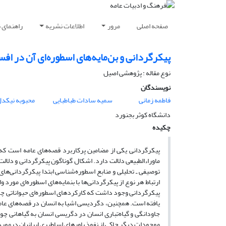
صفحه اصلی
مرور
اطلاعات نشریه
راهنمای 
پیکرگردانی و بن‌مایه‌‌های اسطوره‌‌ای آن در اف
نوع مقاله : پژوهشی اصیل
نویسندگان
فاطمه زمانی
سمیه سادات طباطبایی
محبوبه نیکد
دانشگاه کوثر بجنورد
چکیده
پیکرگردانی یکی از مضامین پرکاربرد قصه‏‌های عامه است ک
ماوراءالطبیعی دلالت دارد. اشکال گوناگون پیکرگردانی و دلالت
توصیفی ـ تحلیلی و منابع اسطوره‌‏شناسی ابتدا پیکرگردانی‏‌
پیکرگردانی وجود داشت که کارکرد‏های اسطوره‏‌ای حیواناتی چ
یافته ‏است. همچنین، دگردیسی اشیا به انسان در قصه‏‌های عامۀ خ
جاودانگی و گیاه‏‌تباری انسان در دگریسی انسان به گیاهانی چو
موجودات دیگر حاکی از نفوذ باورهای اساطیری ایرانیان درمور