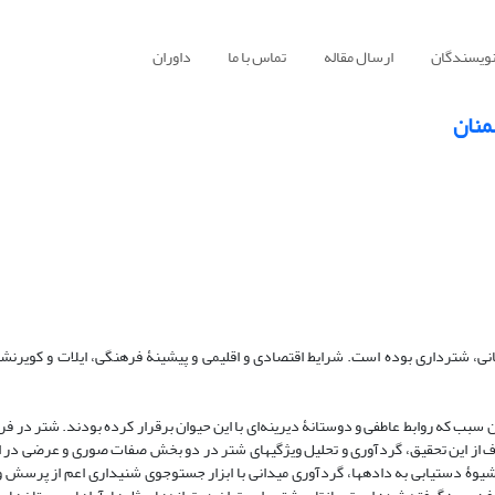
نویسندگان
ارسال مقاله
تماس با ما
داوران
منان
انی، شترداری بوده است. شرایط اقتصادی و اقلیمی و پیشینۀ فرهنگی، ایلات و کویرنشی
سبب که روابط عاطفی و دوستانۀ دیرینه‌ای با این حیوان برقرار کرده بودند. شتر در ف
ف از این تحقیق، گردآوری و تحلیل ویژگی­های شتر در دو بخش صفات صوری و عرضی در ا
یوۀ دستیابی به داده­ها، گردآوری میدانی با ابزار جست­وجوی شنیداری اعم از پرسش 