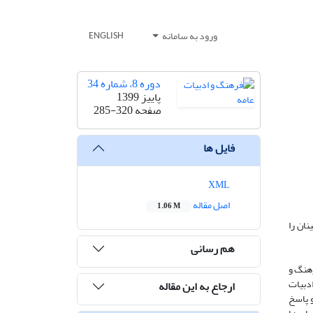
ورود به سامانه
ENGLISH
دوره 8، شماره 34
پاییز 1399
صفحه
285-320
فایل ها
XML
اصل مقاله
1.06 M
نان را
هم رسانی
رهنگ و
دبیات
ارجاع به این مقاله
و پاسخ