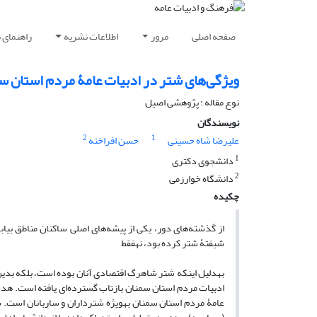
صفحه اصلی
مرور
اطلاعات نشریه
راهنمای 
ویژگی‌های شتر در ادبیات عامۀ مردم استان س
نوع مقاله : پژوهشی اصیل
نویسندگان
2
1
علیرضا شاه حسینی
حسن افراخته
1
دانشجوی دکتری
2
دانشگاه خوارزمی
چکیده
از گذشته‌های دور، یکی از پیشه‌های اصلی ساکنان مناطق بیاب
شیفتۀ شتر کرده بود، نه­فقط
به­دلیل اینکه شتر شاهرگ اقتصادی آنان بوده است، بلکه بدین 
ادبیات مردم استان سمنان بازتاب گسترده‌ای یافته است. هد
عامۀ مردم استان سمنان به­ویژه شترداران و ساربانان است. ش