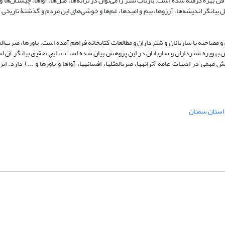
ن بهره گرفته شده است. بازتاب شتر را می‌توان در ترانه‌ها، مثل‌ها، آواها، چیستان‌ها و 
کل بیانگر اندیشه‌ها، آرزوها، بیم و امیدها، غم‌ها و خوشی‌های این مردم و گذشتۀ تاریخی آ
و مصاحبه با ساربانان و شترداران و مطالعات کتابخانه فراهم آمده است
.
باورها، ضرب‌الم
ان به­ویژه شترداران و ساربانان در این پژوهش بیان شده است. نتایج تحقیق بیانگر آن 
 در ادبیات عامه (ترانه­ها، ضرب­المثل­ها، افسانه­ها، آواها و باورها و ...) دارد. این
استان سمنان