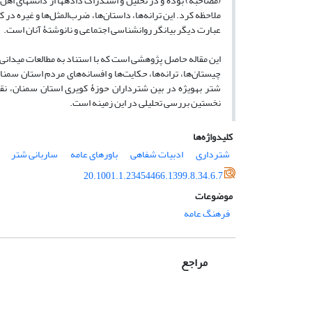
(مصاحبه) بوده و در تحلیل و استدراک داده­ها از دانش­های اهل ف
ملاحظه کرد. این ترانه‌ها، داستان‌ها، ضرب‌المثل‌ها و غیره در 
عبارت دیگر بیانگر روان­شناسی اجتماعی و نانوشتۀ آنان است.
این مقاله حاصل پژوهشی است که با استناد به مطالعات میدانی 
چیستان‌ها، ترانه‌ها، حکایت‌ها و افسانه‌های مردم استان سمن
شتر به­ویژه در بین شترداران حوزۀ کویری استان سمنان، نقش مهمی
نخستین بررسی تحلیلی در این زمینه است.
کلیدواژه‌ها
شترداری
ادبیات شفاهی
باورهای عامه
ساربانی شتر
20.1001.1.23454466.1399.8.34.6.7
موضوعات
فرهنگ عامه
مراجع