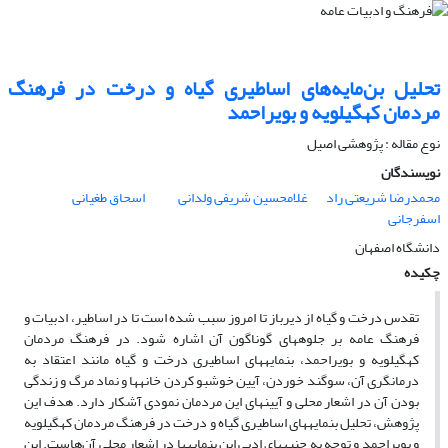
تحلیل بن‌مایه‌های اساطیری گیاه و درخت در فرهنگ
مردمان کهگیلویه ‌و بویراحمد
نوع مقاله : پژوهشی اصیل
نویسندگان
محمدرضا شریعتی راد
غلامحسین شریفی ولدانی
اسحاق طغیانی
اسفرجانی
دانشگاه اصفهان
چکیده
تقدس درخت و گیاه از دیرباز تا امروز سبب شده است تا در اساطیر، ادبیات و
فرهنگ
‌عامه بر جلوه­های گوناگون آن اشاره شود. در فرهنگ مردمان
کهگیلویه ­و بویراحمد،
بن­مایه­های اساطیری درخت و گیاه مانند اعتقاد به
درمانگری آن، سوگند خوردن، آیین خوشبو کردن خانه­ها و نماد مرگ و زندگی
بودن آن در اشعار محلی و آیین­های این مردمان نمودی آشکار دارد. هدف این
پژوهش، تحلیل بن­مایه­های اساطیری گیاه و درخت در فرهنگ مردمان
کهگیلویه
­و بویراحمد
و توجه به جنبه­های ادبی این بن­مایه­ها در اشعار محلی آن‌هاست.
این