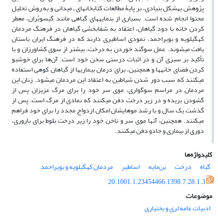
پژوهش به­شکل بنیادی، بر پایۀ مطالعات کتابخانه­ای ـ میدانی و به روش تحلیل
محتوا انجام ‌شده است. بسیاری از بن­مایه­های گیاهی مانند
گیسو­بُران
، معطر
کردن خانه با دود گیاهان، اعتقاد به شفابخشی گیاهان
در فرهنگ مردمان
کهگیلویه ­و بویراحمد،
نمودی اساطیری دارند که در فرهنگ ایران باستان
یافت می­شوند.
عمل سوگند خوردن به درخت، بیشتر از سوی کشاورزان و با
تأکید بر سبزی آن و در اثبات درستی سخن خود است. آن‌ها برای خوشبو
کردن فضای خانه­ها و همچنین، برای درمان بیماری­ها از گیاهان کوهی استفاده
می­کنند که سبب دور شدن شیاطین به اعتقاد این مردمان می­شود.
زنان این
مردمان در مراسم سوگواری، موی سر خود را برای مرگ عزیزان پس از
گشودن بریده و در زیر درخت دفن می­کنند که نمادی از مرگ است. پس از
گذشت یک سال و با رشد موهایشان امکان ازدواج مجدد را برای خود فراهم
می­کنند. همچنین، آن­ها موی سر و ناخن خود را زیر درخت بلوط برای باروری،
دوری از بیماری و جادو دفن می­کنند.
کلیدواژه‌ها
گیاه
درخت
بن‌مایه
اساطیر
مردمان کهگیلویه ‌و بویراحمد
20.1001.1.23454466.1398.7.28.1.3
موضوعات
ادبیات عامه لری و بختیاری