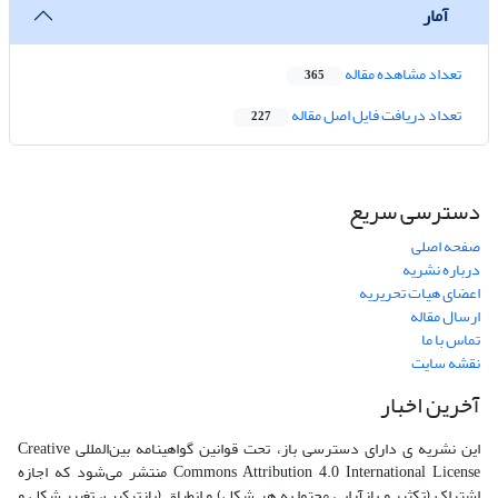
آمار
تعداد مشاهده مقاله
365
تعداد دریافت فایل اصل مقاله
227
دسترسی سریع
صفحه اصلی
درباره نشریه
اعضای هیات تحریریه
ارسال مقاله
تماس با ما
نقشه سایت
آخرین اخبار
این نشریه ی دارای دسترسی باز، تحت قوانین گواهینامه بین‌المللی Creative
Commons Attribution 4.0 International License منتشر می‌شود که اجازه
اشتراک (تکثیر و بازآرایی محتوا به هر شکل) و انطباق (بازترکیب، تغییر شکل و