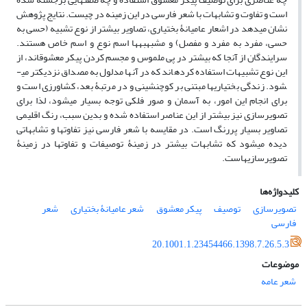
است و تفاوت و تشابهات با شعر فارسی در این زمینه در چیست. نتایج پژوهش
نشان می­دهد در اشعار عامیانۀ بختیاری، تصاویر بیشتر از نوع تشبیه (حسی به
حسی، مفرد به مفرد و مفصل) و مشبه­به­ها اسم نوع و اسم خاص هستند.
سرایندگان از آن­جا که بیشتر در پی ملموس و مجسم کردن پیکر معشوق­اند، از
این نوع تشبیهات استفاده کرده­اند که در آن­ها مدلول به مصداق نزدیک­تر می­
شود. زندگی بختیاری­ها مبتنی بر کوچ­نشینی و در مرتبۀ بعد، کشاورزی است و
برای انجام این امور، به آسمان و صور فلکی توجه بسیار می­شود، لذا برای
تصویرسازی نیز بیشتر از این عناصر استفاده شده و بدین سبب، رنگ اقلیمی
تصاویر بسیار پررنگ است. در مقایسه با شعر فارسی نیز تفاوت­ها و تشابهاتی
دیده می­شود که تشابهات بیشتر در زمینۀ توصیفات و تفاوت­ها در زمینۀ
تصویرسازی­هاست.
کلیدواژه‌ها
تصویرسازی
توصیف
پیکر معشوق
شعر عامیانۀ بختیاری
شعر
فارسی
20.1001.1.23454466.1398.7.26.5.3
موضوعات
شعر عامه