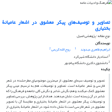
تصاویر و توصیف‌های پیکر معشوق در اشعار عامیانۀ
بختیاری
نوع مقاله : پژوهشی اصیل
نویسندگان
2
1
ابراهیم ظاهری عبدوند
روح الله کریمی
1
استادیار دانشگاه شهرکرد
2
دانشجوی دکتری دانشگاه پیام نور
چکیده
تصویر و توصیف سیمای معشوق، از مهم­ترین موضوع­های مطرح­شده در شعر
فارسی و شعر عامیانه است. تصاویر و توصیفات، هم به ترسیم عینی پیکر
معشوق کمک می­کنند و هم نگرش شاعر و نگرش کلی جامعه و فرهنگی را که
شاعر در آن زیسته است، نشان می­دهند. هدف از این پژوهش، بررسی تصاویر
و توصیفات پیکر معشوق در اشعار عامیانۀ بختیاری و مقایسۀ آن با تصویر
معشوق در شعر فارسی است تا نشان داده شود در اشعار عامیانۀ بختیاری، از
چه عناصری برای توصیف پیکر معشوق استفاده و چه صفت­هایی برجسته شده