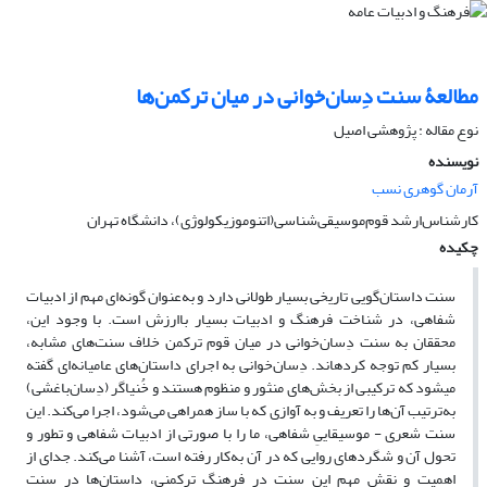
مطالعۀ سنت دِسان‌خوانی در میان ترکمن‌ها
نوع مقاله : پژوهشی اصیل
نویسنده
آرمان گوهری نسب
کارشناس‌ارشد قوم‌موسیقی‌شناسی(اتنوموزیکولوژی)، دانشگاه تهران
چکیده
سنت داستان‌گویی تاریخی بسیار طولانی دارد و به‌عنوان گونه‌‌ای مهم از ادبیات
شفاهی، در شناخت فرهنگ و ادبیات بسیار باارزش است. با‌‌ وجود این،
محققان به سنت دِسان‌خوانی در میان قوم ترکمن‌ خلاف سنت‌های مشابه،
بسیار کم توجه کرده­اند. دِسان‌خوانی به اجرای داستان‌های عامیانه‌ای گفته
می­شود که ترکیبی از بخش‌های منثور و منظوم هستند و خُنیاگر (دِسان‌باغشی)
به‌ترتیب آن‌ها را تعریف و به آوازی که با ساز همراهی می‌شود، اجرا می‌کند. این
سنت شعری - موسیقاییِ شفاهی، ما را با صورتی از ادبیات شفاهی و تطور و
تحول آن و شگرد‌های روایی که در آن به‌کار رفته است، آشنا می‌کند. جدای از
اهمیت و نقش مهم این سنت در فرهنگ ترکمنی، داستان‌ها در سنت