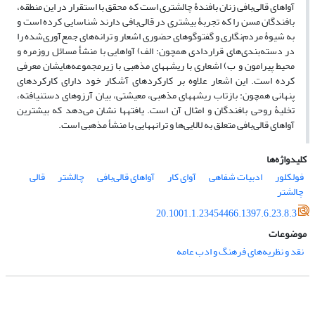
آواهای قالی‌بافی زنان بافندۀ چالشتری است که محقق با استقرار در این منطقه،
بافندگان مسن را که تجربۀ بیشتری در قالی‌بافی دارند شناسایی کرده است و
به شیوۀ مردم‌نگاری و گفت­وگوهای حضوری اشعار و ترانه‌های جمع‌آوری‌شده را
در دسته‌بندی‌های قراردادی همچون: الف) آواهایی با منشأ مسائل روزمره و
محیط پیرامون و ب) اشعاری با ریشه­های مذهبی با زیرمجموعه‌هایشان معرفی
کرده است. این اشعار علاوه بر کارکردهای آشکار خود دارای کارکردهای
پنهانی همچون: بازتاب ریشه­های مذهبی، معیشتی، بیان آرزوهای دست­نیافته،
تخلیۀ روحی بافندگان و امثال آن است. یافته­ها نشان می‌دهد که بیشترین
آواهای قالی‌بافی متعلق به لالایی‌ها و ترانه­هایی با منشأ مذهبی است.
کلیدواژه‌ها
فولکلور
ادبیات شفاهی
آوای کار
آواهای قالی‌بافی
چالشتر
قالی
چالشتر
20.1001.1.23454466.1397.6.23.8.3
موضوعات
نقد و نظریه‌های فرهنگ و ادب عامه