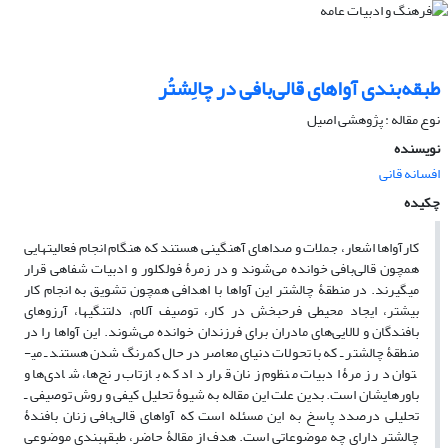
طبقه‌بندی آواهای قالی‌بافی در چالِشتُر
نوع مقاله : پژوهشی اصیل
نویسنده
افسانه قانی
چکیده
کارآواها اشعار، جملات و صداهای آهنگینی هستند که هنگام انجام فعالیت­هایی
همچون قالی‌بافی خوانده می‌شوند و در زمرۀ فولکلور و ادبیات شفاهی قرار
می­گیرند. در منطقۀ چالشتر این آواها با اهدافی همچون تشویق به انجام کار
بیشتر، ایجاد محیطی فرح­بخش در کار، توصیف آلام، دلتنگی­ها، آرزوهای
بافندگان و لالایی‌های مادران برای فرزندان خوانده می‌شوند. این آواها را در
منطقۀ چالشتر ـ که با تحولات دنیای معاصر در حال کم­رنگ شدن هستند ـ می­
توان در زمرۀ ادبیات منظوم زنان قرار داد که بازتاب رنج‌ها، شادی‌ها و
باورهایشان است. بدین علت این مقاله به شیوۀ تحلیل کیفی و روش توصیفی ـ
تحلیلی درصدد پاسخ به این مسئله است که آواهای قالی‌بافی زنان بافندۀ
چالشتر دارای چه موضوعاتی است. هدف از مقالۀ حاضر، طبقه­بندی موضوعی