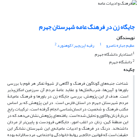
جایگاه زن در فرهنگ عامه شهرستان جهرم
نویسندگان
2
1
عظیم جباره ناصرو
رقیه (پریچهر) کوهنورد
1
استادیار دانشگاه جهرم
2
دانشگاه جهرم
چکیده
شناخت جنبه‌های گوناگون فرهنگ و آگاهی از شیوۀ تفکر هر قوم با بررسی
باورها و آیین‌ها، ضرب‌المثل‌ها و عقاید عامۀ مردم آن سرزمین امکان‌پذیر
است. هدف از این پژوهش، بررسی جایگاه زن در باورها و فرهنگ عامیانۀ
مردم شهرستان جهرم در استان فارس است. در این پژوهش که بر اساس
مکتب فرهنگ و شخصیت در انسان‌شناسی انجام گرفته است، ترکیبات رایج
دربارۀ زنان واکاوی و تحلیل شده است. یافته‌های پژوهش نشان می‌دهد که در
این منطقۀ کهن، زنان در اغلب امور، جایگاهی فرودست و پایین‌تر از مردان
داشته‌اند. درنگ در فرهنگ و ادبیات عامیانه‌ی این شهرستان نشانگر این
حقیقت است که قوانین حاکم بر روابط خانوادگی و اجتماعی، مردسالارانه بوده