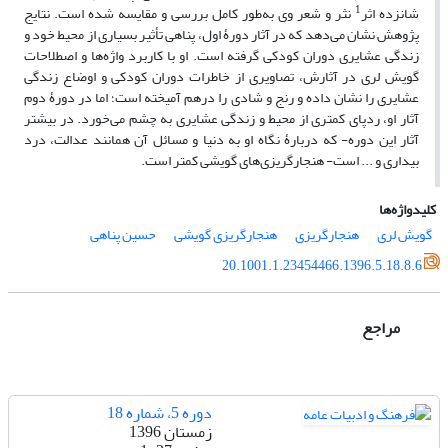
1
شانزده اثر
نثر و شعر وی به‌طور کامل بررسی و مقایسه شده است. نتایج
پژوهش نشان می‌دهد که در آثار دورۀ اول، پناهی تأثیر بسیاری از محیط خود و
زندگی عشایری دوران کودکی گرفته است. او با کاربرد واژه‌ها و اصطلاحات
گویش لری در آثارش، تصاویری از خاطرات دوران کودکی و اوضاع زندگی
عشایری را نشان داده و رنج و شادی را درهم آمیخته است؛ اما در دورۀ دوم
آثار او، ردپای کمتری از محیط و زندگی عشایری به چشم می‌خورد. در بیشتر
آثار این دوره- که دربارۀ نگاه او به دنیا و مسائل آن همانند عدالت، درد
بیداری و ... است- هنجارگریزی‌های گویشی کمتر است.
کلیدواژه‌ها
گویش لری
هنجارگریزی
هنجارگریزی گویشی
حسین پناهی
20.1001.1.23454466.1396.5.18.8.6
مراجع
دوره 5، شماره 18
زمستان 1396