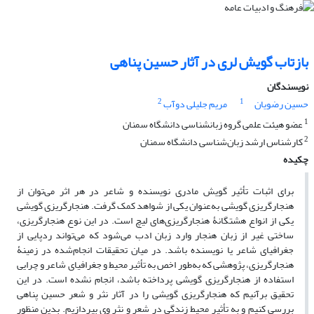
بازتاب گویش لری در آثار حسین پناهی
نویسندگان
2
1
حسین رضویان
مریم جلیلی دوآب
1
عضو هیئت علمی گروه زبانشناسی دانشگاه سمنان
2
کارشناس ارشد زبان‌شناسی دانشگاه سمنان
چکیده
برای اثبات تأثیر گویش مادری نویسنده و شاعر در هر اثر می‌توان از
هنجارگریزی گویشی به‌عنوان یکی از شواهد کمک گرفت. هنجارگریزی گویشی
یکی از انواع هشت­گانۀ هنجارگریزی‌های لیچ است. در این نوع هنجارگریزی،
ساختی غیر از زبان هنجار وارد زبان ادب می‌شود که می‌تواند ردپایی از
جغرافیای شاعر یا نویسنده باشد. در میان تحقیقات انجام‌شده در زمینۀ
هنجارگریزی، پژوهشی که به‌طور اخص به تأثیر محیط و جغرافیای شاعر و چرایی
استفاده از هنجارگریزی گویشی پرداخته باشد، انجام نشده است. در این
تحقیق برآنیم که هنجارگریزی گویشی را در آثار نثر و شعر حسین پناهی
بررسی کنیم و به تأثیر محیط زندگی در شعر و نثر وی بپردازیم. بدین منظور