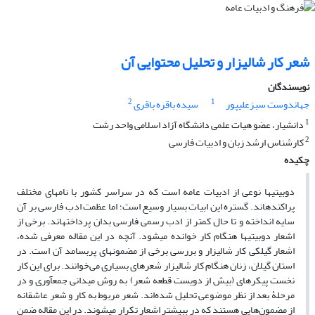
شعر کار شالیزار و تحلیل محتوایی آن
نویسندگان
2
1
جهاندوست سبزعلیپور
سیده باقره باقری
1
دانشیار، عضو هیات علمی دانشگاه آزاد اسلامی واحد رشت
2
کارشناس ارشد زبان و ادبیات فارسی
چکیده
دوبیتی­ها نوعی از ادبیات عامه است که در سراسر کشور با نام­های مختلف
پراکنده­اند. گستره این ابیات بسیار وسیع ‌است؛ اما عظمت ادب فارسی بر آن
سایه انداخته و تا حال کمتر از ادب رسمی فارسی بدان پرداخته­اند. برخی از
اشعار دوبیتی­ها هنگام کار خوانده می­شود. آنچه در این مقاله معرفی شده،
اشعار گیلکی کار شالیزار و بررسی برخی از مضمون­های پربسامد آن است. در
استان گیلان، زنان هنگام کار شالیزار شعرهای بسیاری می‌خوانند. برای این کار
نخست پیکره­ای (بیش از دویست قطعه شعر) به روش میدانی جمع­آوری و در
مرحلۀ بعد از نظر موضوعی تحلیل شده‌اند. شعر مربوط به کار و شعر عاشقانه
از مضمون‌هایی هستند که در ببیشتر اشعار تکرار می­شوند. در این مقاله ضمن