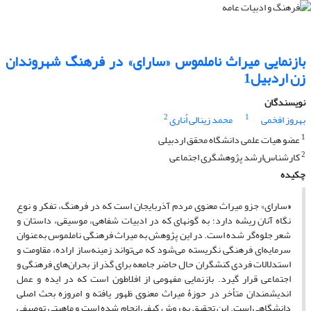
بازنمایی میراث ناملموس «سارای» در فرهنگ شهروندان
زن اردبیل1
نویسندگان
2
1
بهروز افخمی
محمد زینالی اُناری
1
عضو هیات علمی دانشگاه محقق اردبیلی
2
کارشناس‌ارشد پژوهشگری اجتماعی
چکیده
«
سارای» جزو میراث معنوی مردم آذربایجان است که در فرهنگ، تفکر و نوع
نگاه آنان ریشه دارد؛ به‌ گونه­ای که در ادبیات شفاهی، موسیقی، داستان و
شعر جلوه‌گر شده است. در این پژوهش به میراث فرهنگی ناملموس به‌عنوان
سرمایه‌ای فرهنگی نگریسته می‌شود که می‌تواند زمینه‌ساز اراده، مقاومت و
استدلالات فردی کنشگران حال حاضر جامعه برای گذر از بحران‌های فرهنگی و
اجتماعی قرار گیرد. بازنمایی مفهومی از افلاطون است که در ایده و عمل
اندیشمندان متأخر در حوزۀ میراث معنوی ظهور یافته و امروزه بحث اصلی
دانشگاهی است. این تحقیق به روش کیفی انجام‌ شده است و ماهیتی توصیفی