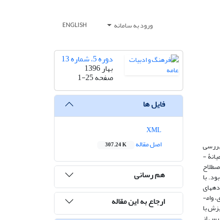
ورود به سامانه
ENGLISH
دوره 5، شماره 13
بهار 1396
صفحه
1-25
فایل ها
XML
اصل مقاله
 بررسی
307.24 K
شده ­است. به این منظور با توجه به تقسیم­بندی شقاقی (1386) از انواع فرایند­های واژه­سازی، فرایند­های ساخت­واژی دخیل در ساخت اصطلاحات­ عامیانۀ ­
ختن واژه و اصطلاح
هم رسانی
خش بود. با
 داده­های
حاصل از نظر ساخت­واژی تحلیل شد که بر اساس آن فرایند­های ساخت این اصطلاحات به ترتیب: ترکیب، واحد­های واژگانی فراتر از واژه، گسترش استعاری، وام­
ارجاع به این مقاله
شترین سهم و فرایند آمیزش با
 پس از