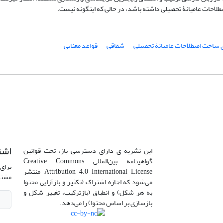
لاحات عامیانۀ تحصیلی داشته ­باشد، در حالی که این­گونه نیست.
ی ساخت اصطلاحات عامیانۀ تحصیلی
شقاقی
قواعد معنایی
اشت
این نشریه ی دارای دسترسی باز، تحت قوانین
گواهینامه بین‌المللی Creative Commons
برای 
Attribution 4.0 International License منتشر
مشتر
می‌شود که اجازه اشتراک (تکثیر و بازآرایی محتوا
به هر شکل) و انطباق (بازترکیب، تغییر شکل و
بازسازی بر اساس محتوا) را می‌دهد.