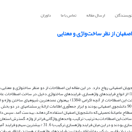
نویسندگان
ارسال مقاله
تماس با ما
داوران
فهان از نظر ساخت‌واژی و معنایی
جویان اصفهانی رواج دارد. در این مقاله این اصطلاحات از دو منظر ساخت­واژی و معنایی
تحصیلی تعیین ­شد. همچنین در بررسی قواعد معنایی در ساخت این اصطلاحات از آنچه اکرامی (1384) به­عنوان عمده­ترین شیوه­های سا
معرفی کرده ­است، استفاده ­شد. شرکت­کنندگان این پژوهش 90 دانشجوی اصفهانی بودند و ابزار جمع­آوری اطلاعات ارائۀ پرسش­نامه­ای در دو ب
سی و تحلیل داده­های حاصل از پرسش­نامه در مجموع 160 اصطلاح عامیانۀ تحصیلی که دانشجویان اصفهان استفاده ­کرده­اند، به­دست آمد، سپس
گیری، اشتقاق، ابداع، ترکیب- اشتقاق، کوتاه­سازی و سرواژه­سازی بودند و در این میان فرایند واژه­سازی ترکیب با 6. 31 % بی
که در زبان فارسی ترکیب و اشتقاق رایج­ترین فرایند­های واژه­سازی هستند، انتظار می­رفت