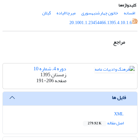
کلیدواژه‌ها
افسانه
خاتون چهارشنبه‏سوری
میرچا الیاده
گیلان
20.1001.1.23454466.1395.4.10.1.6
مراجع
دوره 4، شماره 10
زمستان 1395
صفحه
191-206
فایل ها
XML
اصل مقاله
279.92 K