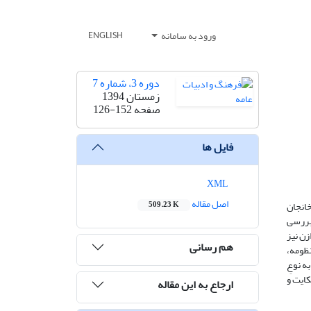
ورود به سامانه
ENGLISH
دوره 3، شماره 7
زمستان 1394
صفحه
126-152
فایل ها
XML
اصل مقاله
خانجان
509.23 K
 بررسی
زن نیز
هم رسانی
نظومه،
ه نوعِ
ایت و
ارجاع به این مقاله