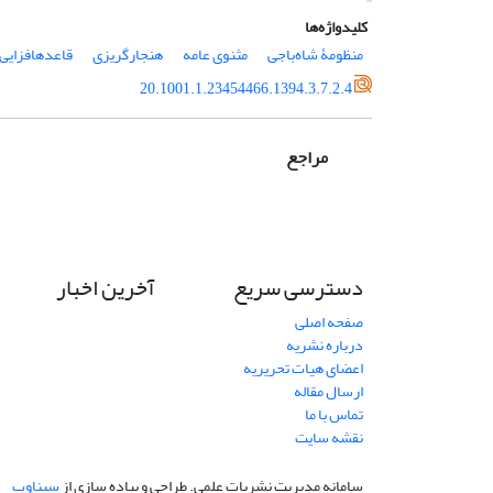
کلیدواژه‌ها
منظومۀ شاه‌باجی
مثنوی عامه
هنجارگریزی
قاعدهافزایی
20.1001.1.23454466.1394.3.7.2.4
مراجع
دسترسی سریع
آخرین اخبار
صفحه اصلی
درباره نشریه
اعضای هیات تحریریه
ارسال مقاله
تماس با ما
نقشه سایت
سامانه مدیریت نشریات علمی.
طراحی و پیاده سازی از
سیناوب