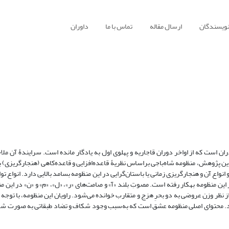
نویسندگان
ارسال مقاله
تماس با ما
داوران
ان است که از اواخر دوران قاجاریه و پهلوی اول به یادگار مانده است. سرایندۀ آن ملا
 این پژوهش، منظومه شاه‌باجی براساس نظریۀ قاعده‌افزایی و قاعده‌کاهی (هنجارگریزی)
اع آن و هنجارگریزی زمانی یا باستان‌گرایی در این منظومه بسامد بالایی دارد. انواع توا
ین منظومه بهکار رفته است. مصوتِ بلند «آ» و صامت‌های «ر»، «ل»، «م» و «ن» در این م
نظر وزن عروضی به دو بحرِ هزج و متقارب خوانده می‌شود. راویان این منظومه، با توجه ب
ند. محتوای اصلی منظومه عشق است که به‌سبب وجود شکاف و تضاد طبقاتی به صورت شک