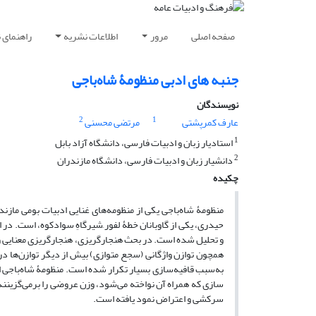
صفحه اصلی
مرور
اطلاعات نشریه
راهنمای 
جنبه های ادبی منظومۀ شاه‌باجی
نویسندگان
2
1
عارف کمرپشتی
مرتضی محسنی
1
استادیار زبان و ادبیات فارسی، دانشگاه آزاد بابل
2
دانشیار زبان و ادبیات فارسی، دانشگاه مازندران
چکیده
منظومۀ شاه‌باجی یکی از منظومه‌های غنایی ادبیات بومی مازندر
حیدری، یکی از گاوبانان خطۀ لفور ِشیرگاهِ سوادکوه، است. در
و تحلیل شده است. در بحث هنجارگریزی، هنجارگریزی معنایی و انو
همچون توازن واژگانی (سجع متوازی) بیش از دیگر توازن‌ها در ا
به‌سبب قافیه‌سازی بسیار تکرار شده است. منظومۀ شاه‌باجی از 
سازی که همراه آن نواخته می‌شود، وزن عروضی را برمی‌گزین
سرکشی و اعتراض نمود یافته است.