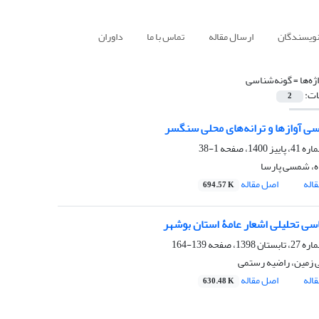
نویسندگان
ارسال مقاله
تماس با ما
داوران
ژه‌ها =
گونه‌شناسی
ات:
2
سی آوازها و ترانه‌های محلی سنگسر
1-38
ده، شمسی پارسا
اله
اصل مقاله
694.57 K
سی تحلیلی اشعار عامۀ استان بوشهر
139-164
ی زمین، راضیه رستمی
اله
اصل مقاله
630.48 K