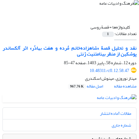
کلیدواژه‌ها =
قصۀ روسی
تعداد مقالات:
1
نقد و تحلیل قصۀ «شاهزاده‌خانم مُرده و هفت بهادُر» اثر آلکساندر
پوشکین از منظر بینامتنیت ژنتی
دوره 12، شماره 58، پاییز 1403، صفحه
47-85
10.48311/cfl.12.58.47
مهناز نوروزی، مهنوش اسکندری
مشاهده مقاله
اصل مقاله
967.76 K
مقالات آماده انتشار
شماره جاری
شماره‌های پیشین نشریه