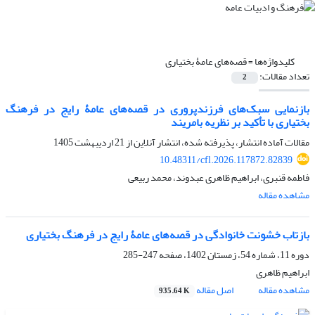
کلیدواژه‌ها =
قصه‌های عامۀ بختیاری
تعداد مقالات:
2
بازنمایی سبک‌های فرزندپروری در قصه‌های عامۀ رایج در فرهنگ
بختیاری با تأکید بر نظریه بامریند
مقالات آماده انتشار، پذیرفته شده، انتشار آنلاین از
21 اردیبهشت 1405
10.48311/cfl.2026.117872.82839
فاطمه قنبری، ابراهیم ظاهری عبدوند، محمد ربیعی
مشاهده مقاله
بازتاب خشونت خانوادگی در قصه‌‌های عامۀ رایج در فرهنگ بختیاری
دوره 11، شماره 54، زمستان 1402، صفحه
247-285
ابراهیم ظاهری
مشاهده مقاله
اصل مقاله
935.64 K