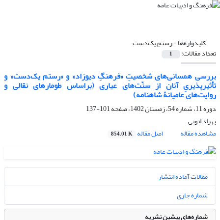
کلیدواژه‌ها =
رستمِ یک‌دست
تعداد مقالات:
1
بررسی همسانی‌های شخصیتِ «فرهنگِ دیوزاد» و «رستم یک‌دست» و
تأثیرپذیریِ آنان از سنّت‌های عیاری (براساس طومارهای نقالی و
روایت‌های عامیانۀ شاهنامه)
دوره 11، شماره 54، زمستان 1402، صفحه
101-137
بهزاد اتونی
مشاهده مقاله
اصل مقاله
854.01 K
مقالات آماده انتشار
شماره جاری
شماره‌های پیشین نشریه