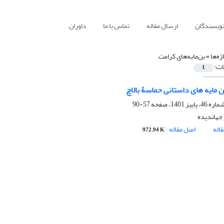
نویسندگان
ارسال مقاله
تماس با ما
داوران
ژه‌ها =
بن‌مایه‌های کرامت
ات:
1
ن مایه های داستانی حماسۀ بالاچ
57-90
 جهاندیده
اله
اصل مقاله
972.94 K