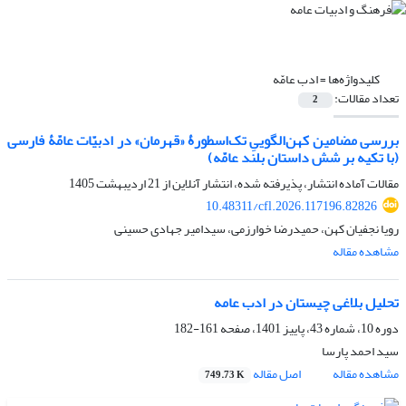
کلیدواژه‌ها =
ادب عامّه
تعداد مقالات:
2
بررسی مضامین کهن‌الگوییِ تک‌اسطورۀ «قهرمان» در ادبیّات عامّۀ فارسی
(با تکیه بر شش داستان بلند عامّه)
مقالات آماده انتشار، پذیرفته شده، انتشار آنلاین از
21 اردیبهشت 1405
10.48311/cfl.2026.117196.82826
رویا نجفیان کهن، حمیدرضا خوارزمی، سیدامیر جهادی حسینی
مشاهده مقاله
تحلیل بلاغی چیستان در ادب عامه
دوره 10، شماره 43، پاییز 1401، صفحه
161-182
سید احمد پارسا
مشاهده مقاله
اصل مقاله
749.73 K