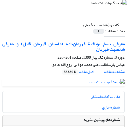
کلیدواژه‌ها =
نسخۀ خطی
تعداد مقالات:
1
معرفی نسخ نویافتۀ قهرمان‌نامه (داستان قهرمان قاتل) و معرفی
شخصیت قهرمان
دوره 8، شماره 32، بهار 1399، صفحه
201-226
عباس پارساطلب، علی محمد موذنی، روح الله هادی
مشاهده مقاله
اصل مقاله
582.92 K
مقالات آماده انتشار
شماره جاری
شماره‌های پیشین نشریه