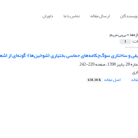
نویسندگان
ارسال مقاله
تماس با ما
داوران
ژه‌ها =
بی‌بی‌ مریم
ات:
1
فی و ساختاری سوگ‌چکامه‌های حماسی بختیاری (شوخین‌ها)؛ گونه‌ای از اشعا
220-242
زی
اله
اصل مقاله
638.38 K