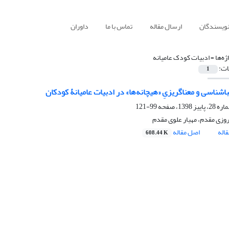
نویسندگان
ارسال مقاله
تماس با ما
داوران
ژه‌ها =
ادبیات کودک عامیانه
ات:
1
اشناسی و معناگریزیِ «هیچانه‌ها» در ادبیات عامیانۀ کودکان
99-121
وزی مقدم، مهیار علوی مقدم
اله
اصل مقاله
608.44 K