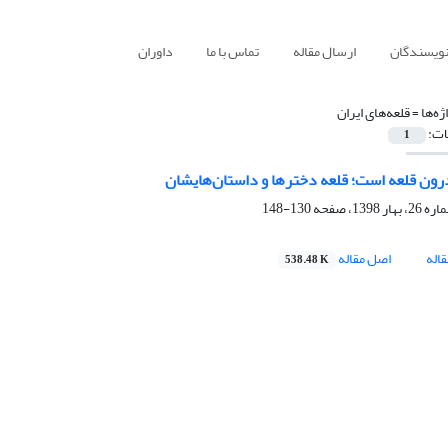
نویسندگان
ارسال مقاله
تماس با ما
داوران
ژه‌ها =
قلعه‌های ایران
ات:
1
ون قلعه است؛ قلعه دخترها و داستان‌هایشان
130-148
اله
اصل مقاله
538.48 K