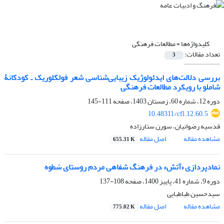
کلیدواژه‌ها =
مطالعات فرهنگی
تعداد مقالات:
3
بررسی دلالت‌های ایدئولوژیک زیبایی‌شناسی شعر فولکلوریک ـ کودکانۀ
شاملو با رویکرد مطالعات فرهنگی
دوره 12، شماره 60، زمستان 1403، صفحه
111-145
10.48311/cfl.12.60.5
قدسیه رضوانیان، سورن ستارزاده
مشاهده مقاله
اصل مقاله
655.31 K
نمادپردازی «آتش» در فرهنگ شفاهی مردم روستای سَطوه
دوره 9، شماره 41، پاییز 1400، صفحه
108-137
سیدحسین طباطبایی
مشاهده مقاله
اصل مقاله
775.02 K