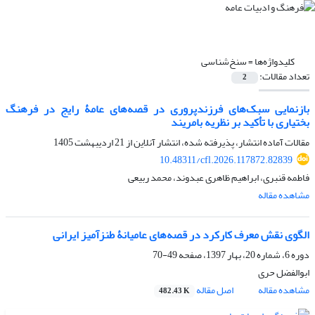
کلیدواژه‌ها =
سنخ‌شناسی
تعداد مقالات:
2
بازنمایی سبک‌های فرزندپروری در قصه‌های عامۀ رایج در فرهنگ
بختیاری با تأکید بر نظریه بامریند
مقالات آماده انتشار، پذیرفته شده، انتشار آنلاین از
21 اردیبهشت 1405
10.48311/cfl.2026.117872.82839
فاطمه قنبری، ابراهیم ظاهری عبدوند، محمد ربیعی
مشاهده مقاله
الگوی نقش معرف کارکرد در قصه‌های عامیانۀ طنزآمیز ایرانی
دوره 6، شماره 20، بهار 1397، صفحه
49-70
ابوالفضل حری
مشاهده مقاله
اصل مقاله
482.43 K