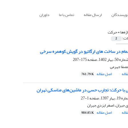
نویسندگان
ارسال مقاله
تماس با ما
داوران
ژه‌ها =
حرکت
ات:
2
ضمام در ساخت های ارگاتیو در گویش کوهمره سرخی
175-207
مصفا جهرمی
اله
اصل مقاله
761.79 K
ی با حرکت: تجارب حسی در ماشین‌های مناسکی تهران
1-27
ی جیران، اصغر ایزدی جیران
اله
اصل مقاله
984.05 K