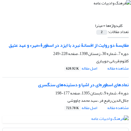
کلیدواژه‌ها =
میترا
تعداد مقالات:
2
مقایسۀ دو روایت از افسانۀ نبرد با ایزد در اسطورۀ «مهر» و عهد عتیق
دوره 7، شماره 30، زمستان 1398، صفحه
228-249
کلثوم قربانی جویباری
مشاهده مقاله
اصل مقاله
620.92 K
نمادهای اسطوره‌ای در اشیا و دستینه‌های سنگسری
دوره 4، شماره 9، تابستان 1395، صفحه
177-198
جلال الدین رفیع فر، سید محمد چاووشی
مشاهده مقاله
اصل مقاله
723.78 K