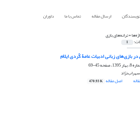
نویسندگان
ارسال مقاله
تماس با ما
داوران
ژه‌ها =
ترانه‌های ‌بازی
ات:
1
ر بازی‌های زبانی ادبیات عامۀ کُردی ایلام
45-69
هراب‌نژاد
اله
اصل مقاله
470.93 K