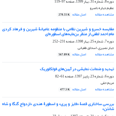
دوره 8، شماره 31، بهار 1399، صفحه
97-119
عظیم جباره ناصرو
مشاهده مقاله
اصل مقاله
278.55 K
مقایسه خسرو و شیرین نظامی با منظومه عامیانۀ شیرین و فرهاد کردی
مام احمد لطفی از منظر بن‌مایه‌های اسطوره‌ای
دوره 7، شماره 25، بهار 1398، صفحه
231-252
جبار نصیری، اسحاق طغیانی
مشاهده مقاله
اصل مقاله
567.89 K
تهدید و ضمانت نمایشی در آیین‌های فولکلوریک
دوره 6، شماره 23، پاییز 1397، صفحه
61-82
مریم حقی
مشاهده مقاله
اصل مقاله
477.5 K
بررسی ساختاری قصۀ «فایز و پری» و اسطورۀ هندی «ازدواج گنگا و شاه
شانتن»