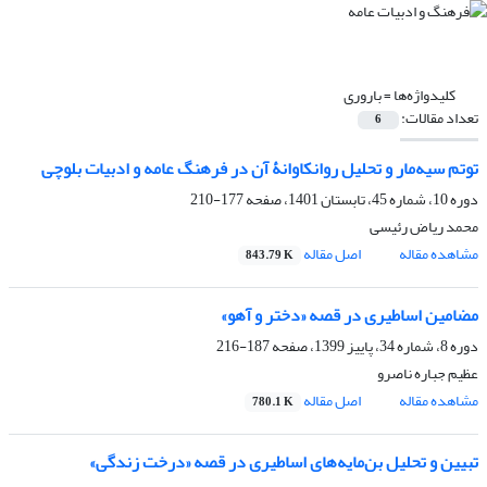
کلیدواژه‌ها =
باروری
تعداد مقالات:
6
توتم سیه‌مار و تحلیل روانکاوانۀ آن در فرهنگ‌ عامه و ادبیات بلوچی
دوره 10، شماره 45، تابستان 1401، صفحه
177-210
محمد ریاض رئیسی
مشاهده مقاله
اصل مقاله
843.79 K
مضامین اساطیری در قصه «دختر و آهو»
دوره 8، شماره 34، پاییز 1399، صفحه
187-216
عظیم جباره ناصرو
مشاهده مقاله
اصل مقاله
780.1 K
تبیین و تحلیل بن‌مایه‌های اساطیری در قصه «درخت زندگی»