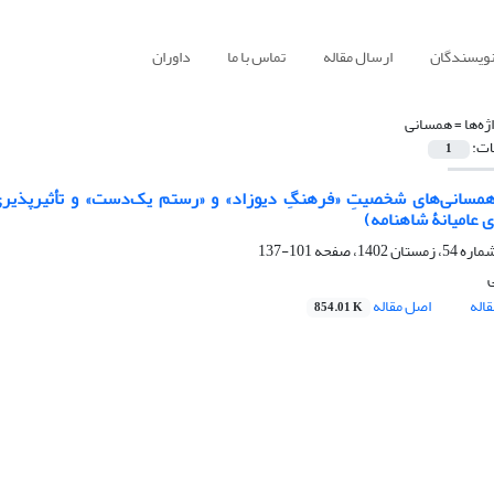
نویسندگان
ارسال مقاله
تماس با ما
داوران
ژه‌ها =
همسانی
ات:
1
سانی‌های شخصیتِ «فرهنگِ دیوزاد» و «رستم یک‌دست» و تأثیرپذیریِ 
ی عامیانۀ شاهنامه)
101-137
ی
اله
اصل مقاله
854.01 K