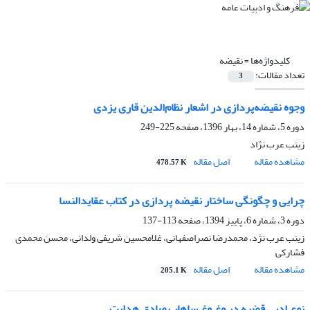
کلیدواژه‌ها =
نقیضه
تعداد مقالات:
3
وجوه نقیضه‌پردازی در اشعار نظام‌الدین قاری یزدی
دوره 5، شماره 14، بهار 1396، صفحه
225-249
زینب عرب نژاد
مشاهده مقاله
اصل مقاله
478.57 K
چرایی و چگونگی ساختار نقیضه پردازی در کتاب عقایدالنسا
دوره 3، شماره 6، پاییز 1394، صفحه
113-137
زینب عرب نژد، محمدرضا نصراصفهانی، غلامحسین شریفی ولدانی، محسن محمدی
فشارکی
مشاهده مقاله
اصل مقاله
205.1 K
نوع ادبی قضیه‌ در وغ وغ ساهابِ صادق هدایت