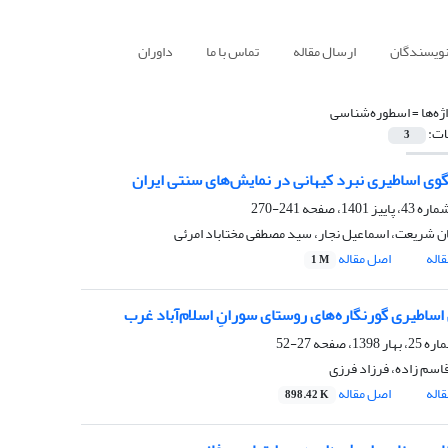
نویسندگان
ارسال مقاله
تماس با ما
داوران
ژه‌ها =
اسطوره‌شناسی
ات:
3
لگوی اساطیری نبرد کیهانی در نمایش‌های سنتی ایران
241-270
 شریعت، اسماعیل نجار، سید مصطفی مختاباد امرئی
اله
اصل مقاله
1 M
 اساطیری گورنگاره‌های روستای سورانِ اسلام‌آباد غرب
27-52
اسم زاده، فرزاد فرزی
اله
اصل مقاله
898.42 K