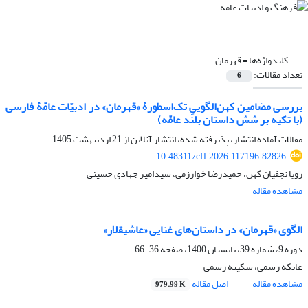
کلیدواژه‌ها =
قهرمان
تعداد مقالات:
6
بررسی مضامین کهن‌الگوییِ تک‌اسطورۀ «قهرمان» در ادبیّات عامّۀ فارسی
(با تکیه بر شش داستان بلند عامّه)
مقالات آماده انتشار، پذیرفته شده، انتشار آنلاین از
21 اردیبهشت 1405
10.48311/cfl.2026.117196.82826
رویا نجفیان کهن، حمیدرضا خوارزمی، سیدامیر جهادی حسینی
مشاهده مقاله
الگوی «قهرمان» در داستان‌های غنایی «عاشیقلار»
دوره 9، شماره 39، تابستان 1400، صفحه
36-66
عاتکه رسمی، سکینه رسمی
مشاهده مقاله
اصل مقاله
979.99 K