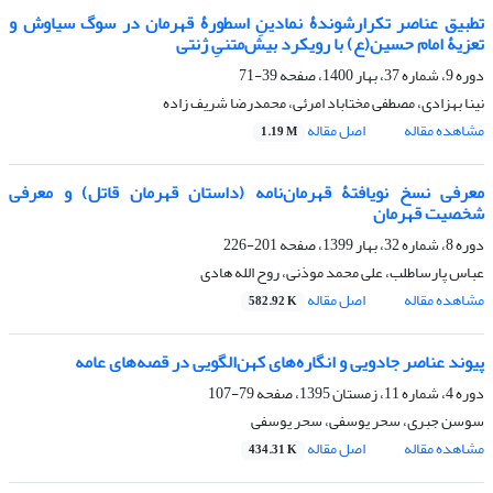
تطبیق عناصر تکرارشوندۀ نمادینِ اسطورۀ قهرمان در سوگ سیاوش و
تعزیۀ امام‌ حسین(ع) با رویکرد بیش‌متنیِ ژنتی
دوره 9، شماره 37، بهار 1400، صفحه
39-71
نینا بهزادی، مصطفی مختاباد امرئی، محمدرضا شریف زاده
مشاهده مقاله
اصل مقاله
1.19 M
معرفی نسخ نویافتۀ قهرمان‌نامه (داستان قهرمان قاتل) و معرفی
شخصیت قهرمان
دوره 8، شماره 32، بهار 1399، صفحه
201-226
عباس پارساطلب، علی محمد موذنی، روح الله هادی
مشاهده مقاله
اصل مقاله
582.92 K
پیوند عناصر جادویی و انگاره‌های کهن‌الگویی در قصه‌های عامه
دوره 4، شماره 11، زمستان 1395، صفحه
79-107
سوسن جبری، سحر یوسفی، سحر یوسفی
مشاهده مقاله
اصل مقاله
434.31 K