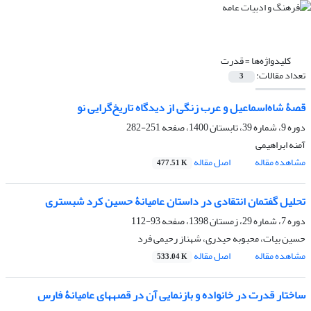
کلیدواژه‌ها =
قدرت
تعداد مقالات:
3
قصۀ شاه‌اسماعیل و عرب زنگی از دیدگاه تاریخ‌گرایی نو
دوره 9، شماره 39، تابستان 1400، صفحه
251-282
آمنه ابراهیمی
مشاهده مقاله
اصل مقاله
477.51 K
تحلیل گفتمان انتقادی در داستان عامیانۀ حسین کرد شبستری
دوره 7، شماره 29، زمستان 1398، صفحه
93-112
حسین بیات، محبوبه حیدری، شهناز رحیمی فرد
مشاهده مقاله
اصل مقاله
533.04 K
ساختار قدرت در خانواده و بازنمایی آن در قصههای عامیانۀ فارس