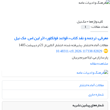
کلیدواژه‌ها =
مک‌نیل
تعداد مقالات:
1
معرفی، ترجمه و نقد کتاب « قواعد فولکلور» اثر لین.اس. مک نیل
مقالات آماده انتشار، پذیرفته شده، انتشار آنلاین از
21 اردیبهشت 1405
10.48311/cfl.2026.117338.82829
پارسا زارعی، لیلا میرمجربیان
مشاهده مقاله
مقالات آماده انتشار
شماره جاری
شماره‌های پیشین نشریه