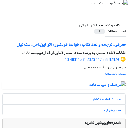
کلیدواژه‌ها =
فولکلور ایرانی
تعداد مقالات:
1
معرفی، ترجمه و نقد کتاب « قواعد فولکلور» اثر لین.اس. مک نیل
مقالات آماده انتشار، پذیرفته شده، انتشار آنلاین از
21 اردیبهشت 1405
10.48311/cfl.2026.117338.82829
پارسا زارعی، لیلا میرمجربیان
مشاهده مقاله
مقالات آماده انتشار
شماره جاری
شماره‌های پیشین نشریه