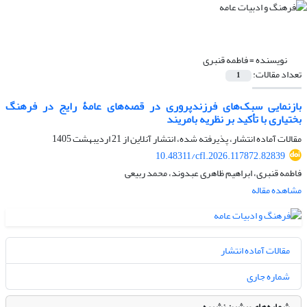
نویسنده =
فاطمه قنبری
تعداد مقالات:
1
بازنمایی سبک‌های فرزندپروری در قصه‌های عامۀ رایج در فرهنگ
بختیاری با تأکید بر نظریه بامریند
مقالات آماده انتشار، پذیرفته شده، انتشار آنلاین از
21 اردیبهشت 1405
10.48311/cfl.2026.117872.82839
فاطمه قنبری، ابراهیم ظاهری عبدوند، محمد ربیعی
مشاهده مقاله
مقالات آماده انتشار
شماره جاری
شماره‌های پیشین نشریه