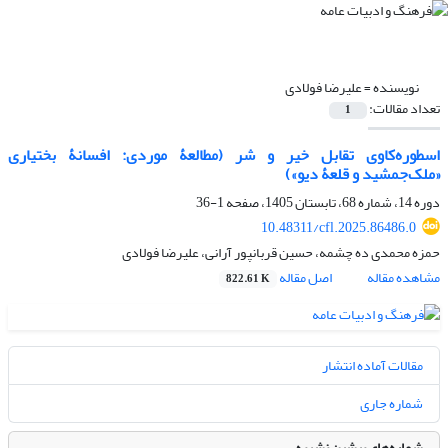
نویسنده =
علیرضا فولادی
تعداد مقالات:
1
اسطوره‌کاوی تقابل خیر و شر (مطالعۀ موردی: افسانۀ بختیاری
«ملک‌جمشید و قلعۀ دیو»)
دوره 14، شماره 68، تابستان 1405، صفحه
1-36
10.48311/cfl.2025.86486.0
حمزه محمدی ده چشمه، حسین قربانپور آرانی، علیرضا فولادی
مشاهده مقاله
اصل مقاله
822.61 K
مقالات آماده انتشار
شماره جاری
شماره‌های پیشین نشریه