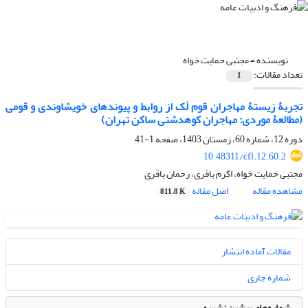
نویسنده =
مجتبی حمایت خواه
تعداد مقالات:
1
تجربۀ زیستۀ مهاجران قوم لَک از روابط و پیوندهای خویشاوندی و قومی
(مطالعۀ موردی: مهاجران کوهدشتی ساکن تهران)
دوره 12، شماره 60، زمستان 1403، صفحه
1-41
10.48311/cfl.12.60.2
مجتبی حمایت خواه، اکرم باقری، رحمان باقری
مشاهده مقاله
اصل مقاله
811.8 K
مقالات آماده انتشار
شماره جاری
شماره‌های پیشین نشریه