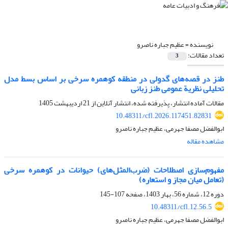
نویسنده =
عظیم جباره ناصرو
تعداد مقالات:
3
طنز در قصه‌های گدولی در منطقه کوهمره سرخی بر اساس بسط مدل
تحلیلی نظریة عمومی طنز زبانی
مقالات آماده انتشار، پذیرفته شده، انتشار آنلاین از
21 اردیبهشت 1405
10.48311/cfl.2026.117451.82831
ابوالفضل مصفا جهرمی، عظیم جباره ناصرو
مشاهده مقاله
مفهوم‌سازی اصطلاحات (ضرب‌المثل‌های) حیوانات در کوهمره سرخی
(تعامل میان مجاز و استعاره)
دوره 12، شماره 56، بهار 1403، صفحه
107-145
10.48311/cfl.12.56.5
ابوالفضل مصفا جهرمی، عظیم جباره ناصرو