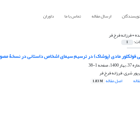
نویسندگان
ارسال مقاله
تماس با ما
داوران
ده =
فرزانه فرخ فر
ات:
1
 فولکلور مادی (پوشاک) در ترسیم سیمای اشخاص داستانی در نسخۀ مصور 
1-38
 پور شری، فرزانه فرخ فر
اله
اصل مقاله
1.83 M