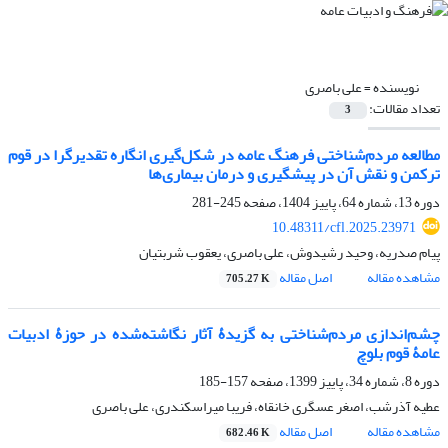
نویسنده =
علی باصری
تعداد مقالات:
3
مطالعه مردم‌شناختی فرهنگ عامه در شکل‌گیری انگاره تقدیرگرا در قوم
ترکمن و نقش آن در پیشگیری و درمان بیماری‌ها
دوره 13، شماره 64، پاییز 1404، صفحه
245-281
10.48311/cfl.2025.23971
پیام صدریه، وحید رشیدوش، علی باصری، یعقوب شربتیان
مشاهده مقاله
اصل مقاله
705.27 K
چشم‌اندازی مردم‌شناختی به گزیدۀ آثار نگاشته‌شده در حوزۀ ادبیات
عامۀ قوم بلوچ
دوره 8، شماره 34، پاییز 1399، صفحه
157-185
عطیه آذرشب، اصغر عسگری خانقاه، فریبا میراسکندری، علی باصری
مشاهده مقاله
اصل مقاله
682.46 K