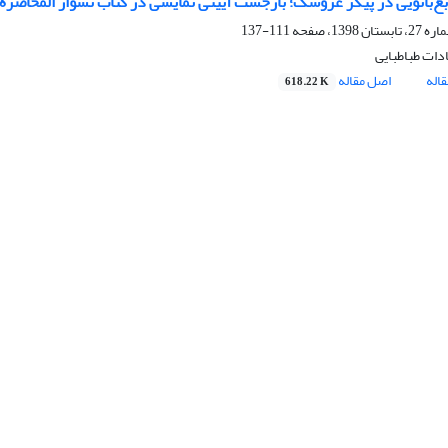
بغ‌بانویی در پیکر عروسک؛ بازجست آیینی نمایشی در کتاب نشوار المحاضرۀ
111-137
دات طباطبایی
اله
اصل مقاله
618.22 K