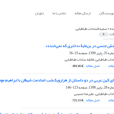
نویسندگان
ارسال مقاله
تماس با ما
داوران
ده =
سمیه السادات طباطبایی
ات:
3
نش جنسی در بن‌مایۀ «دختری که نمی‌خندد»
33-56
دات طباطبایی، فائقه سادات طباطبایی
اله
اصل مقاله
404.46 K
های کهن عربی در دو داستان از هزار‌و‌یک‌شب (منادمت شیطان با ابراهیم م
123-146
دات طباطبایی، علیرضا حسینی
اله
اصل مقاله
725.15 K