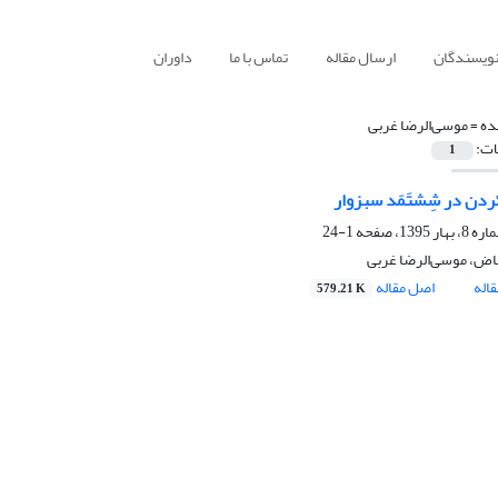
نویسندگان
ارسال مقاله
تماس با ما
داوران
ده =
موسی‌الرضا غربی
ات:
1
کردن در شِشتَمَد سبزوار
1-24
یاض، موسی‌الرضا غربی
اله
اصل مقاله
579.21 K