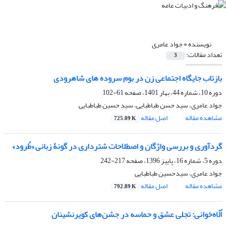
نویسنده =
جواد عامری
تعداد مقالات:
3
بازتاب جایگاه اجتماعی زن در بوم سروده های شاهرودی
دوره 10، شماره 44، بهار 1401، صفحه
61-102
جواد عامری، سید حسن طباطبایی، سید حسین طباطبایی
مشاهده مقاله
اصل مقاله
725.09 K
گردآوری و بررسی واژگان و اصطلاحات شترداری در گونۀ زبانی «طُرود»
دوره 5، شماره 16، پاییز 1396، صفحه
217-242
جواد عامری، سیدحسین طباطبایی
مشاهده مقاله
اصل مقاله
792.89 K
اُلّاه‌خوانی: تجلی عشق و حماسه در جشن‌های کویرنشینان